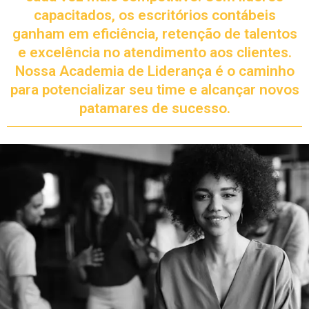
capacitados, os escritórios contábeis
ganham em eficiência, retenção de talentos
e excelência no atendimento aos clientes.
Nossa Academia de Liderança é o caminho
para potencializar seu time e alcançar novos
patamares de sucesso.