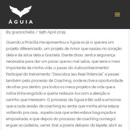
Skip
Post
Main
to
navigation
content
Men
By
grazicichello
/
19th April 2019
Quando a Priscilla me apresentou a Águia eu já vi que era um
projeto diferenciado, um projeto de Amor que nasceu no coração
dela e da sócia dela a Graziela. Diante disso, senti a segurança
necessária para dar um passo que eu mal sabia, que seria o mais
importante da minha vida, o passo do Autoconhecimento!
Participei do treinamento “Descubra seu Real Potencial” e passei
também pelo processo de Coaching, onde eu tive a oportunidade
de olhar pra dentro, pra todos os meus projetos de vida que a
rotina tinha engolido e queria restaurá-los com a atenção e
carinho que merecem. O processo da Águia é tão sutil e amoroso
que a cada sessão de coaching eu sentia que minha alma estava
voltando pra casa….aquela casa que antes estava bagunçada e
empoeirada, e que depois do processo de coaching consegui
erguer as cadeiras, varrer, tirar a poeira debaixo do tapete, abrir as