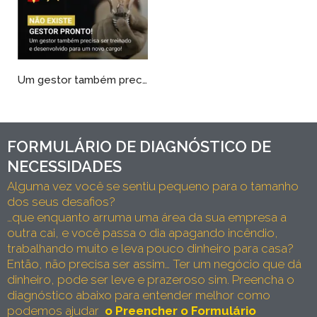
Um gestor também precisa ser treinado e desenvolvido para o novo cargo!
FORMULÁRIO DE DIAGNÓSTICO DE
NECESSIDADES
Alguma vez você se sentiu pequeno para o tamanho
dos seus desafios?
…que enquanto arruma uma área da sua empresa a
outra cai, e você passa o dia apagando incêndio,
trabalhando muito e leva pouco dinheiro para casa?
Então, não precisa ser assim… Ter um negócio que dá
dinheiro, pode ser leve e prazeroso sim.
Preencha o
diagnóstico abaixo para entender melhor como
podemos ajudar
o Preencher o Formulário