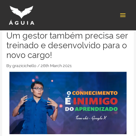
Skip
Post
Main
to
navigation
content
Men
Um gestor também precisa ser
treinado e desenvolvido para o
novo cargo!
By
grazicichello
/
26th March 2021