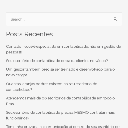
S
e
Posts Recentes
a
r
Contador, você é especialista em contabilidade, não em gestão de
c
pessoas!!!
h
Seu escritório de contabilidade deixa os clientes no vácuo?
f
Um gestor também precisa ser treinado e desenvolvido para o
o
novo cargo!
r
Quantas laranjas podres existem no seu escritório de
contabilidade?
:
Atendemos mais de 60 escritórios de contabilidade em todo o
Brasil!
Seu escritório de contabilidade precisa MESMO contratar mais
funcionários?
Tem linha cruzada na comunicação ai dentro do seu escritório de