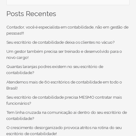
e
Posts Recentes
a
r
Contador, você é especialista em contabilidade, não em gestão de
c
pessoas!!!
h
Seu escritório de contabilidade deixa os clientes no vácuo?
f
Um gestor também precisa ser treinado e desenvolvido para o
o
novo cargo!
r
Quantas laranjas podres existem no seu escritório de
contabilidade?
:
Atendemos mais de 60 escritórios de contabilidade em todo o
Brasil!
Seu escritório de contabilidade precisa MESMO contratar mais
funcionários?
Tem linha cruzada na comunicação ai dentro do seu escritório de
contabilidade?
O crescimento desorganizado provoca atritos na rotina do seu
escritório de contabilidade!