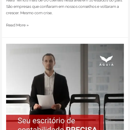
São empresas que confiaram em nossos conselhos e voltaram a
crescer. Mesmo com crise,
Read More »
Seu
escritório
de
contabilidade
precisa
MESMO
contratar
mais
funcionários?