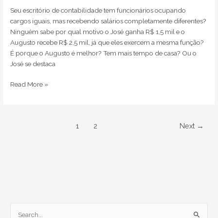
Seu escritório de contabilidade tem funcionários ocupando
cargos iguais, mas recebendo salários completamente diferentes?
Ninguém sabe por qual motivo o José ganha R$ 1,5 mil e o
Augusto recebe R$ 2,5 mil, já que eles exercem a mesma função?
É porque o Augusto é melhor? Tem mais tempo de casa? Ou o
José se destaca
Read More »
1
2
Next
→
S