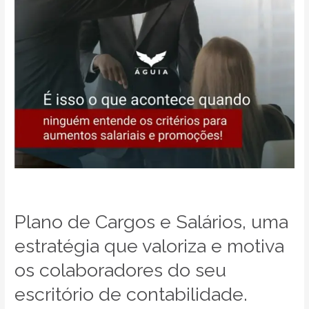
que
valoriza
e
motiva
os
colaboradores
do
seu
escritório
de
contabilidade.
Plano de Cargos e Salários, uma
estratégia que valoriza e motiva
os colaboradores do seu
escritório de contabilidade.