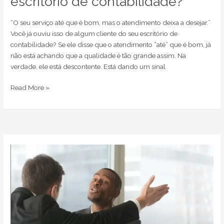
escritório de contabilidade?
“O seu serviço até que é bom, mas o atendimento deixa a desejar.”
Você já ouviu isso de algum cliente do seu escritório de
contabilidade? Se ele disse que o atendimento “até” que é bom, já
não está achando que a qualidade é tão grande assim. Na
verdade, ele está descontente. Está dando um sinal
Read More »
Plano
de
Cargos
e
Salários,
uma
estratégia