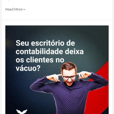
Read More »
Seu
escritório
de
contabilidade
deixa
os
clientes
no
vácuo?