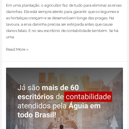
Em uma plantação, o agricultor faz de tudo para eliminar as ervas
daninhas. Ele está sempre atento para garantir que os legumes e
as hortaliças cresçam e se desenvolvam longe das pragas. Na
lavoura, a erva daninha precisa ser extirpada antes que cause
danos fatais. E no seu escritório de contabilidade também. Se há
uma
Read More »
Atendemos
mais
de
60
escritórios
de
contabilidade
em
todo
o