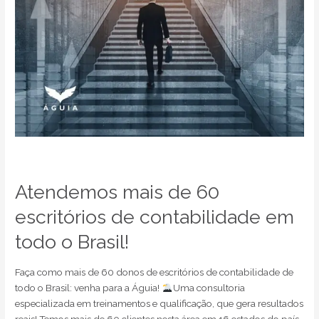
Brasil!
Atendemos mais de 60
escritórios de contabilidade em
todo o Brasil!
Faça como mais de 60 donos de escritórios de contabilidade de
todo o Brasil: venha para a Águia!
Uma consultoria
especializada em treinamentos e qualificação, que gera resultados
reais! Temos mais de 60 clientes nesta área em 16 estados do país.