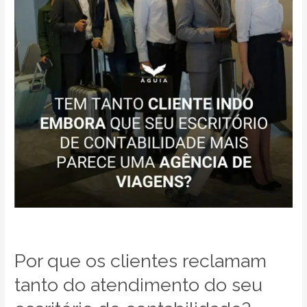
reclamam
tanto
do
atendimento
do
seu
escritório
de
contabilidade?
Por que os clientes reclamam
tanto do atendimento do seu